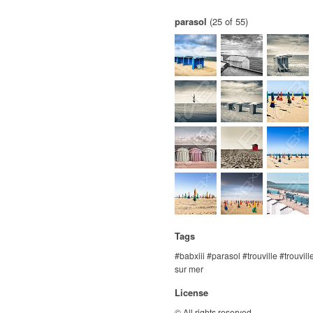
parasol
(25 of 55)
Tags
babxiii
parasol
trouville
trouvill
sur mer
License
© All rights reserved