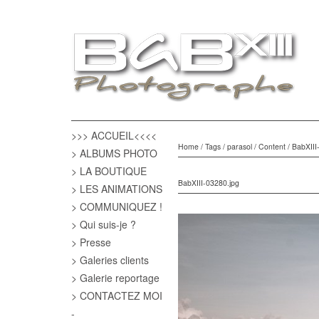
>>> ACCUEIL<<<<
Home
/
Tags
/
parasol
/
Content
/
BabXIII
> ALBUMS PHOTO
> LA BOUTIQUE
BabXIII-03280.jpg
> LES ANIMATIONS
> COMMUNIQUEZ !
> Qui suis-je ?
> Presse
> Galeries clients
> Galerie reportage
> CONTACTEZ MOI
-