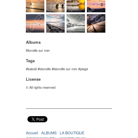
Albums
Blonville sur mer
Tags
babxiii
blonville
blonville sur mer
plage
License
© All rights reserved
Accueil
ALBUMS
LA BOUTIQUE