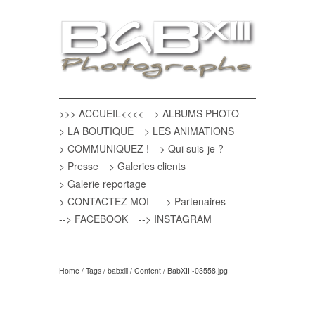
>>> ACCUEIL<<<<
> ALBUMS PHOTO
> LA BOUTIQUE
> LES ANIMATIONS
> COMMUNIQUEZ !
> Qui suis-je ?
> Presse
> Galeries clients
> Galerie reportage
> CONTACTEZ MOI -
> Partenaires
--> FACEBOOK
--> INSTAGRAM
Home
/
Tags
/
babxiii
/
Content
/
BabXIII-03558.jpg