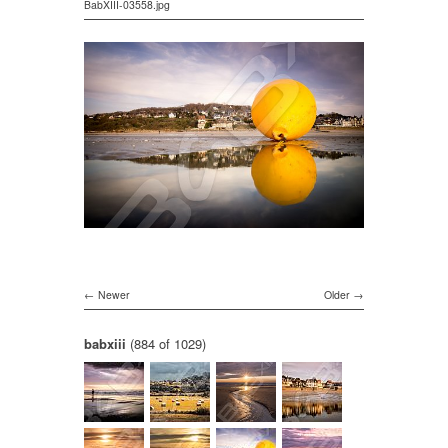
BabXIII-03558.jpg
Newer
Older
babxiii
(884 of 1029)