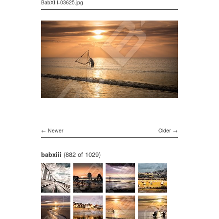
BabXIII-03625.jpg
Newer
Older
babxiii
(882 of 1029)