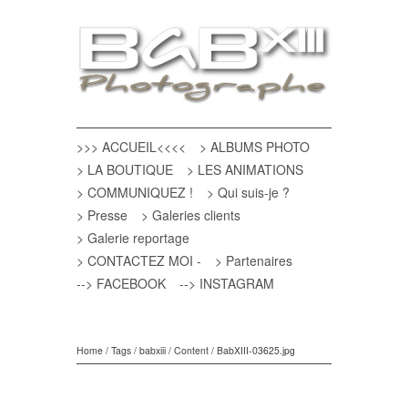
>>> ACCUEIL<<<<
> ALBUMS PHOTO
> LA BOUTIQUE
> LES ANIMATIONS
> COMMUNIQUEZ !
> Qui suis-je ?
> Presse
> Galeries clients
> Galerie reportage
> CONTACTEZ MOI -
> Partenaires
--> FACEBOOK
--> INSTAGRAM
Home
/
Tags
/
babxiii
/
Content
/
BabXIII-03625.jpg